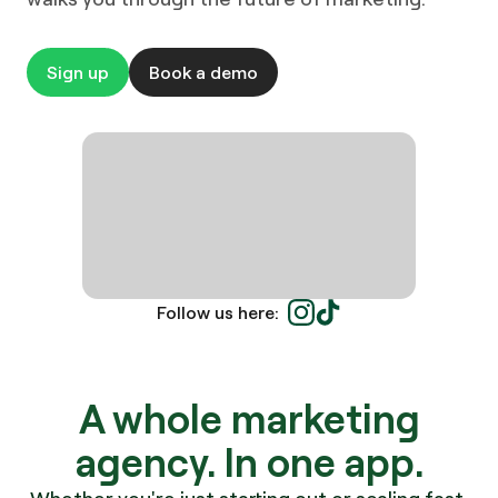
Sign up
Book a demo
Follow us here:
A whole marketing
agency.
In one app.