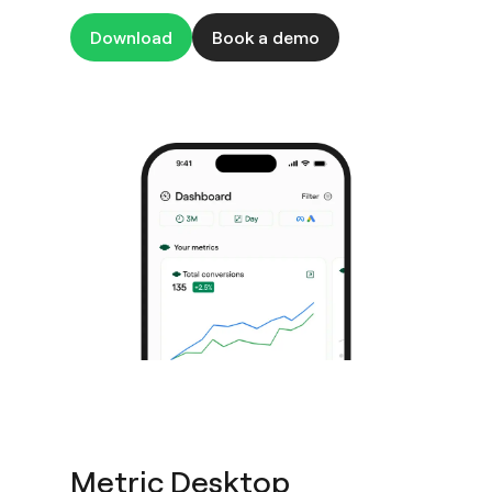
Download
Book a demo
Metric Desktop​​​​‌ ‍ ​‍​‍‌‍ ‌ ​‍‌‍‍‌‌‍‌ ‌‍‍‌‌‍ ‍​‍​‍​ ‍‍​‍​‍‌ ​ ‌‍​‌‌‍ ‍‌‍‍‌‌ ‌​‌ ‍‌​‍ ‍‌‍‍‌‌‍ ​‍​‍​‍ ​​‍​‍‌‍‍​‌ ​‍‌‍‌‌‌‍‌‍​‍​‍​ ‍‍​‍​‍​‍ ‌ ​ ‌ ‌​‌ ‌‌‌‍‌​‌‍‍‌‌‍ ​‍ ‌‍‍‌‌‍ ‍‌ ‌​‌‍‌‌‌‍ ‍‌ ‌​​‍ ‌‍‌‌‌‍‌​‌‍‍‌‌ ‌​​‍ ‌‍ ‌‌‍ ‌‍‌​‌‍‌‌​ ‌‌ ​​‌ ​‍‌‍‌‌‌ ​ ‌‍‌‌‌‍ ‍‌ ‌​‌‍​‌‌ ‌​‌‍‍‌‌‍ ‌‍ ‍​ ‍ ‌‍‍‌‌‍‌​​ ‌‌‍‍​‌‍ ‌‍ ‌‌‍‌‌​ ‍ ‌ ‌​‌ ‍‌‌ ​​‌‍‌‌​ ‌‌‍‍​‌‍ ‌‍ ‌‌‍‌‌​ ‍ ‌ ​​‌‍​‌‌ ‌​‌‍‍​​ ‌‌‍​‍‌‍ ​‌‍ ‌‍​ ‌‍‍ ‌ ​ ​‍‌‌​ ‌‌‌​​‍‌‌ ‌‍‍ ‌‍‌‌‌ ‍‌​‍‌‌​ ​ ‌​‌​​‍‌‌​ ​ ‌​‌​​‍‌‌​ ​‍​ ​‍‌‍‌​​ ​​‌‍​‌​ ​ ​ ​ ‌‍‌​​ ‌‌​ ​‌‌‍​‌​ ​‌​ ​‍​ ‌ ​‍‌‌​ ​‍​ ​‍​‍‌‌​ ‌‌‌​‌​​‍ ‍‌‍​ ‌‍​‌‌ ​‍‌‍‌​‌ ​ ​‍‌‌​ ‌‌‌​​‍‌‌ ‌‍‍ ‌‍‌‌‌ ‍‌​‍‌‌​ ​ ‌​‌​​‍‌‌​ ​ ‌​‌​​‍‌‌​ ​‍​ ​‍​ ​‍​ ‌​‌‍​‌​ ​‌​ ​ ‌‍‌‌​ ​‌‌‍‌‌‌‍​ ​ ‌‌​ ​ ​ ‌ ​ ‌‍‌‍‌‍​ ‌‍‌‍​‍​ ‍​​ ‌‍​ ​​‌‍‌‌‌‍​ ‌‍​ ​ ‍​​ ​‌​ ‍​​ ‌‍​ ​‍‌‍‌​​ ​ ​ ​ ​ ‌​​ ​​​‍‌‌​ ​‍​ ​‍​‍‌‌​ ‌‌‌​‌​​‍ ‍‌ ‌​‌‍‍‌‌ ‌​‌‍ ​‌‍‌‌​ ‌‍​‍‌‍​‌‌ ​ ‌‍‌‌‌‌‌‌‌ ​‍‌‍ ​​ ‌​‍‌‌​ ​‍‌​‌‍‌ ​ ‌ ‌​‌ ‌‌‌‍‌​‌‍‍‌‌‍ ​‍‌‍‌‍‍‌‌‍‌​​ ‌‌‍‍​‌‍ ‌‍ ‌‌‍‌‌​‍‌‍‌ ‌​‌ ‍‌‌ ​​‌‍‌‌​ ‌‌‍‍​‌‍ ‌‍ ‌‌‍‌‌​‍‌‍‌ ​​‌‍​‌‌ ‌​‌‍‍​​ ‌‌‍​‍‌‍ ​‌‍ ‌‍​ ‌‍‍ ‌ ​ ​‍‌‌​ ‌‌‌​​‍‌‌ ‌‍‍ ‌‍‌‌‌ ‍‌​‍‌‌​ ​ ‌​‌​​‍‌‌​ ​ ‌​‌​​‍‌‌​ ​‍​ ​‍‌‍‌​​ ​​‌‍​‌​ ​ ​ ​ ‌‍‌​​ ‌‌​ ​‌‌‍​‌​ ​‌​ ​‍​ ‌ ​‍‌‌​ ​‍​ ​‍​‍‌‌​ ‌‌‌​‌​​‍ ‍‌‍​ ‌‍​‌‌ ​‍‌‍‌​‌ ​ ​‍‌‌​ ‌‌‌​​‍‌‌ ‌‍‍ ‌‍‌‌‌ ‍‌​‍‌‌​ ​ ‌​‌​​‍‌‌​ ​ ‌​‌​​‍‌‌​ ​‍​ ​‍​ ​‍​ ‌​‌‍​‌​ ​‌​ ​ ‌‍‌‌​ ​‌‌‍‌‌‌‍​ ​ ‌‌​ ​ ​ ‌ ​ ‌‍‌‍‌‍​ ‌‍‌‍​‍​ ‍​​ ‌‍​ ​​‌‍‌‌‌‍​ ‌‍​ ​ ‍​​ ​‌​ ‍​​ ‌‍​ ​‍‌‍‌​​ ​ ​ ​ ​ ‌​​ ​​​‍‌‌​ ​‍​ ​‍​‍‌‌​ ‌‌‌​‌​​‍ ‍‌ ‌​‌‍‍‌‌ ‌​‌‍ ​‌‍‌‌​‍‌‍‌ ​​‌‍‌‌‌ ​‍‌ ​ ‌ ​​‌‍‌‌‌‍​ ‌ ‌​‌‍‍‌‌ ‌‍‌‍‌‌​ ‌‌ ​​‌ ‌‌‌‍​‍‌‍ ​‌‍‍‌‌ ​ ‌‍‍​‌‍‌‌‌‍‌​​‍​‍‌ ‌