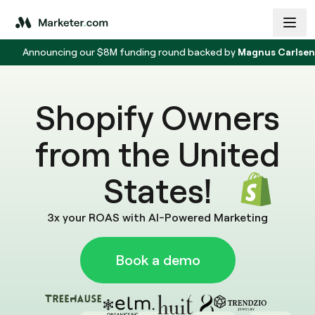
Announcing our $8M funding round backed by
Magnus Carlse
Shopify Owners
from the United
States!
3x your ROAS with AI-Powered Marketing
Book a demo