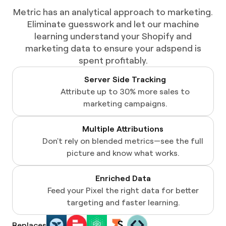
Metric has an analytical approach to marketing.
Eliminate guesswork and let our machine
learning understand your Shopify and
marketing data to ensure your adspend is
spent profitably.
Server Side Tracking​​​​‌ ‍ ​‍​‍‌‍ ‌ ​‍‌‍‍‌‌‍‌ ‌‍‍‌‌‍ ‍​‍​‍​ ‍‍​‍​‍‌ ​ ‌‍​‌‌‍ ‍‌‍‍‌‌ ‌​‌ ‍‌​‍ ‍‌‍‍‌‌‍ ​‍​‍​‍ ​​‍​‍‌‍‍​‌ ​‍‌‍‌‌‌‍‌‍​‍​‍​ ‍‍​‍​‍​‍ ‌ ​ ‌ ‌​‌ ‌‌‌‍‌​‌‍‍‌‌‍ ​‍ ‌‍‍‌‌‍ ‍‌ ‌​‌‍‌‌‌‍ ‍‌ ‌​​‍ ‌‍‌‌‌‍‌​‌‍‍‌‌ ‌​​‍ ‌‍ ‌‌‍ ‌‍‌​‌‍‌‌​ ‌‌ ​​‌ ​‍‌‍‌‌‌ ​ ‌‍‌‌‌‍ ‍‌ ‌​‌‍​‌‌ ‌​‌‍‍‌‌‍ ‌‍ ‍​ ‍ ‌‍‍‌‌‍‌​​ ‌‌‍‍​‌‍ ‌‍ ‌‌‍‌‌​ ‍ ‌ ‌​‌ ‍‌‌ ​​‌‍‌‌​ ‌‌‍‍​‌‍ ‌‍ ‌‌‍‌‌​ ‍ ‌ ​​‌‍​‌‌ ‌​‌‍‍​​ ‌‌‍​‍‌‍ ​‌‍ ‌‍​ ‌‍‍ ‌ ​ ​‍‌‌​ ‌‌‌​​‍‌‌ ‌‍‍ ‌‍‌‌‌ ‍‌​‍‌‌​ ​ ‌​‌​​‍‌‌​ ​ ‌​‌​​‍‌‌​ ​‍​ ​‍​ ​‌‌‍​‍​ ‌ ​ ​ ​ ‌‍​ ‌‍​ ‍‌​ ‍‌​ ‍​‌‍​‌‌‍‌‍‌‍​‌​‍‌‌​ ​‍​ ​‍​‍‌‌​ ‌‌‌​‌​​‍ ‍‌ ‌‌‌ ​ ‌ ​​‌ ​ ​‍‌‌​ ‌‌‌​​‍‌‌ ‌‍‍ ‌‍‌‌‌ ‍‌​‍‌‌​ ​ ‌​‌​​‍‌‌​ ​ ‌​‌​​‍‌‌​ ​‍​ ​‍​ ​‍​ ‍‌​ ‍‌​ ​ ‌‍​‌​ ‍​‌‍‌‍​ ‌ ​ ​​​ ​ ‌‍​‍​ ​ ​‍‌‌​ ​‍​ ​‍​‍‌‌​ ‌‌‌​‌​​‍ ‍‌ ‌​‌‍‍‌‌ ‌​‌‍ ​‌‍‌‌​ ‌‍​‍‌‍​‌‌ ​ ‌‍‌‌‌‌‌‌‌ ​‍‌‍ ​​ ‌​‍‌‌​ ​‍‌​‌‍‌ ​ ‌ ‌​‌ ‌‌‌‍‌​‌‍‍‌‌‍ ​‍‌‍‌‍‍‌‌‍‌​​ ‌‌‍‍​‌‍ ‌‍ ‌‌‍‌‌​‍‌‍‌ ‌​‌ ‍‌‌ ​​‌‍‌‌​ ‌‌‍‍​‌‍ ‌‍ ‌‌‍‌‌​‍‌‍‌ ​​‌‍​‌‌ ‌​‌‍‍​​ ‌‌‍​‍‌‍ ​‌‍ ‌‍​ ‌‍‍ ‌ ​ ​‍‌‌​ ‌‌‌​​‍‌‌ ‌‍‍ ‌‍‌‌‌ ‍‌​‍‌‌​ ​ ‌​‌​​‍‌‌​ ​ ‌​‌​​‍‌‌​ ​‍​ ​‍​ ​‌‌‍​‍​ ‌ ​ ​ ​ ‌‍​ ‌‍​ ‍‌​ ‍‌​ ‍​‌‍​‌‌‍‌‍‌‍​‌​‍‌‌​ ​‍​ ​‍​‍‌‌​ ‌‌‌​‌​​‍ ‍‌ ‌‌‌ ​ ‌ ​​‌ ​ ​‍‌‌​ ‌‌‌​​‍‌‌ ‌‍‍ ‌‍‌‌‌ ‍‌​‍‌‌​ ​ ‌​‌​​‍‌‌​ ​ ‌​‌​​‍‌‌​ ​‍​ ​‍​ ​‍​ ‍‌​ ‍‌​ ​ ‌‍​‌​ ‍​‌‍‌‍​ ‌ ​ ​​​ ​ ‌‍​‍​ ​ ​‍‌‌​ ​‍​ ​‍​‍‌‌​ ‌‌‌​‌​​‍ ‍‌ ‌​‌‍‍‌‌ ‌​‌‍ ​‌‍‌‌​‍‌‍‌ ​​‌‍‌‌‌ ​‍‌ ​ ‌ ​​‌‍‌‌‌‍​ ‌ ‌​‌‍‍‌‌ ‌‍‌‍‌‌​ ‌‌ ​​‌ ‌‌‌‍​‍‌‍ ​‌‍‍‌‌ ​ ‌‍‍​‌‍‌‌‌‍‌​​‍​‍‌ ‌
Attribute up to 30% more sales to
marketing campaigns.
Multiple Attributions ‍ ​‍​‍‌‍ ‌ ​‍‌‍‍‌‌‍‌ ‌‍‍‌‌‍ ‍​‍​‍​ ‍‍​‍​‍‌ ​ ‌‍​‌‌‍ ‍‌‍‍‌‌ ‌​‌ ‍‌​‍ ‍‌‍‍‌‌‍ ​‍​‍​‍ ​​‍​‍‌‍‍​‌ ​‍‌‍‌‌‌‍‌‍​‍​‍​ ‍‍​‍​‍​‍ ‌ ​ ‌ ‌​‌ ‌‌‌‍‌​‌‍‍‌‌‍ ​‍ ‌‍‍‌‌‍ ‍‌ ‌​‌‍‌‌‌‍ ‍‌ ‌​​‍ ‌‍‌‌‌‍‌​‌‍‍‌‌ ‌​​‍ ‌‍ ‌‌‍ ‌‍‌​‌‍‌‌​ ‌‌ ​​‌ ​‍‌‍‌‌‌ ​ ‌‍‌‌‌‍ ‍‌ ‌​‌‍​‌‌ ‌​‌‍‍‌‌‍ ‌‍ ‍​ ‍ ‌‍‍‌‌‍‌​​ ‌‌‍‍​‌‍ ‌‍ ‌‌‍‌‌​ ‍ ‌ ‌​‌ ‍‌‌ ​​‌‍‌‌​ ‌‌‍‍​‌‍ ‌‍ ‌‌‍‌‌​ ‍ ‌ ​​‌‍​‌‌ ‌​‌‍‍​​ ‌‌‍​‍‌‍ ​‌‍ ‌‍​ ‌‍‍ ‌ ​ ​‍‌‌​ ‌‌‌​​‍‌‌ ‌‍‍ ‌‍‌‌‌ ‍‌​‍‌‌​ ​ ‌​‌​​‍‌‌​ ​ ‌​‌​​‍‌‌​ ​‍​ ​‍​ ​‌‌‍​‍​ ‌ ​ ​ ​ ‌‍​ ‌‍​ ‍‌​ ‍‌​ ‍​‌‍​‌‌‍‌‍‌‍​‌​‍‌‌​ ​‍​ ​‍​‍‌‌​ ‌‌‌​‌​​‍ ‍‌ ‌‌‌ ​ ‌ ​​‌ ​ ​‍‌‌​ ‌‌‌​​‍‌‌ ‌‍‍ ‌‍‌‌‌ ‍‌​‍‌‌​ ​ ‌​‌​​‍‌‌​ ​ ‌​‌​​‍‌‌​ ​‍​ ​‍​ ​ ​ ​​‌‍​‍‌‍​‌​ ‍‌​ ​‌‌‍​‍‌‍​‌​ ​​​ ‌ ‌‍​ ‌‍​‌​‍‌‌​ ​‍​ ​‍​‍‌‌​ ‌‌‌​‌​​‍ ‍‌ ‌​‌‍‍‌‌ ‌​‌‍ ​‌‍‌‌​ ‌‍​‍‌‍​‌‌ ​ ‌‍‌‌‌‌‌‌‌ ​‍‌‍ ​​ ‌​‍‌‌​ ​‍‌​‌‍‌ ​ ‌ ‌​‌ ‌‌‌‍‌​‌‍‍‌‌‍ ​‍‌‍‌‍‍‌‌‍‌​​ ‌‌‍‍​‌‍ ‌‍ ‌‌‍‌‌​‍‌‍‌ ‌​‌ ‍‌‌ ​​‌‍‌‌​ ‌‌‍‍​‌‍ ‌‍ ‌‌‍‌‌​‍‌‍‌ ​​‌‍​‌‌ ‌​‌‍‍​​ ‌‌‍​‍‌‍ ​‌‍ ‌‍​ ‌‍‍ ‌ ​ ​‍‌‌​ ‌‌‌​​‍‌‌ ‌‍‍ ‌‍‌‌‌ ‍‌​‍‌‌​ ​ ‌​‌​​‍‌‌​ ​ ‌​‌​​‍‌‌​ ​‍​ ​‍​ ​‌‌‍​‍​ ‌ ​ ​ ​ ‌‍​ ‌‍​ ‍‌​ ‍‌​ ‍​‌‍​‌‌‍‌‍‌‍​‌​‍‌‌​ ​‍​ ​‍​‍‌‌​ ‌‌‌​‌​​‍ ‍‌ ‌‌‌ ​ ‌ ​​‌ ​ ​‍‌‌​ ‌‌‌​​‍‌‌ ‌‍‍ ‌‍‌‌‌ ‍‌​‍‌‌​ ​ ‌​‌​​‍‌‌​ ​ ‌​‌​​‍‌‌​ ​‍​ ​‍​ ​ ​ ​​‌‍​‍‌‍​‌​ ‍‌​ ​‌‌‍​‍‌‍​‌​ ​​​ ‌ ‌‍​ ‌‍​‌​‍‌‌​ ​‍​ ​‍​‍‌‌​ ‌‌‌​‌​​‍ ‍‌ ‌​‌‍‍‌‌ ‌​‌‍ ​‌‍‌‌​‍‌‍‌ ​​‌‍‌‌‌ ​‍‌ ​ ‌ ​​‌‍‌‌‌‍​ ‌ ‌​‌‍‍‌‌ ‌‍‌‍‌‌​ ‌‌ ​​‌ ‌‌‌‍​‍‌‍ ​‌‍‍‌‌ ​ ‌‍‍​‌‍‌‌‌‍‌​​‍​‍‌ ‌
Don't rely on blended metrics—see the full
picture and know what works.
Enriched Data
Feed your Pixel the right data for better
targeting and faster learning.
Replaces