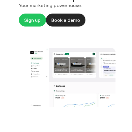
Your marketing powerhouse.​​​​‌ ‍ ​‍​‍‌‍ ‌ ​‍‌‍‍‌‌‍‌ ‌‍‍‌‌‍ ‍​‍​‍​ ‍‍​‍​‍‌ ​ ‌‍​‌‌‍ ‍‌‍‍‌‌ ‌​‌ ‍‌​‍ ‍‌‍‍‌‌‍ ​‍​‍​‍ ​​‍​‍‌‍‍​‌ ​‍‌‍‌‌‌‍‌‍​‍​‍​ ‍‍​‍​‍​‍ ‌ ​ ‌ ‌​‌ ‌‌‌‍‌​‌‍‍‌‌‍ ​‍ ‌‍‍‌‌‍ ‍‌ ‌​‌‍‌‌‌‍ ‍‌ ‌​​‍ ‌‍‌‌‌‍‌​‌‍‍‌‌ ‌​​‍ ‌‍ ‌‌‍ ‌‍‌​‌‍‌‌​ ‌‌ ​​‌ ​‍‌‍‌‌‌ ​ ‌‍‌‌‌‍ ‍‌ ‌​‌‍​‌‌ ‌​‌‍‍‌‌‍ ‌‍ ‍​ ‍ ‌‍‍‌‌‍‌​​ ‌‌‍‍​‌‍ ‌‍ ‌‌‍‌‌​ ‍ ‌ ‌​‌ ‍‌‌ ​​‌‍‌‌​ ‌‌‍‍​‌‍ ‌‍ ‌‌‍‌‌​ ‍ ‌ ​​‌‍​‌‌ ‌​‌‍‍​​ ‌‌‍​‍‌‍ ​‌‍ ‌‍​ ‌‍‍ ‌ ​ ​‍‌‌​ ‌‌‌​​‍‌‌ ‌‍‍ ‌‍‌‌‌ ‍‌​‍‌‌​ ​ ‌​‌​​‍‌‌​ ​ ‌​‌​​‍‌‌​ ​‍​ ​‍‌‍‌​​ ​​‌‍​‌​ ​ ​ ​ ‌‍‌​​ ‌‌​ ​‌‌‍​‌​ ​‌​ ​‍​ ‌ ​‍‌‌​ ​‍​ ​‍​‍‌‌​ ‌‌‌​‌​​‍ ‍‌‍​ ‌‍​‌‌ ​‍‌‍‌​‌ ​ ​‍‌‌​ ‌‌‌​​‍‌‌ ‌‍‍ ‌‍‌‌‌ ‍‌​‍‌‌​ ​ ‌​‌​​‍‌‌​ ​ ‌​‌​​‍‌‌​ ​‍​ ​‍​ ​‍​ ‌​‌‍​‌​ ​‌​ ​ ‌‍‌‌​ ​‌‌‍‌‌‌‍​ ​ ‌‌​ ​ ​ ‌ ​ ‌‍‌‍‌‍​ ‌‍‌‍​‍​ ‍​​ ‌‍​ ​​‌‍‌‌‌‍​ ‌‍​ ​ ‍​​ ​‌​ ‍​​ ‌‍​ ​‍‌‍‌​​ ​ ​ ​ ​ ‌​​ ​​​‍‌‌​ ​‍​ ​‍​‍‌‌​ ‌‌‌​‌​​‍ ‍‌‍‌​‌‍‌‌‌ ​ ‌‍​ ‌ ​‍‌‍‍‌‌ ​​‌ ‌​‌‍‍‌‌‍ ‌‍ ‍​ ‌‍​‍‌‍​‌‌ ​ ‌‍‌‌‌‌‌‌‌ ​‍‌‍ ​​ ‌​‍‌‌​ ​‍‌​‌‍‌ ​ ‌ ‌​‌ ‌‌‌‍‌​‌‍‍‌‌‍ ​‍‌‍‌‍‍‌‌‍‌​​ ‌‌‍‍​‌‍ ‌‍ ‌‌‍‌‌​‍‌‍‌ ‌​‌ ‍‌‌ ​​‌‍‌‌​ ‌‌‍‍​‌‍ ‌‍ ‌‌‍‌‌​‍‌‍‌ ​​‌‍​‌‌ ‌​‌‍‍​​ ‌‌‍​‍‌‍ ​‌‍ ‌‍​ ‌‍‍ ‌ ​ ​‍‌‌​ ‌‌‌​​‍‌‌ ‌‍‍ ‌‍‌‌‌ ‍‌​‍‌‌​ ​ ‌​‌​​‍‌‌​ ​ ‌​‌​​‍‌‌​ ​‍​ ​‍‌‍‌​​ ​​‌‍​‌​ ​ ​ ​ ‌‍‌​​ ‌‌​ ​‌‌‍​‌​ ​‌​ ​‍​ ‌ ​‍‌‌​ ​‍​ ​‍​‍‌‌​ ‌‌‌​‌​​‍ ‍‌‍​ ‌‍​‌‌ ​‍‌‍‌​‌ ​ ​‍‌‌​ ‌‌‌​​‍‌‌ ‌‍‍ ‌‍‌‌‌ ‍‌​‍‌‌​ ​ ‌​‌​​‍‌‌​ ​ ‌​‌​​‍‌‌​ ​‍​ ​‍​ ​‍​ ‌​‌‍​‌​ ​‌​ ​ ‌‍‌‌​ ​‌‌‍‌‌‌‍​ ​ ‌‌​ ​ ​ ‌ ​ ‌‍‌‍‌‍​ ‌‍‌‍​‍​ ‍​​ ‌‍​ ​​‌‍‌‌‌‍​ ‌‍​ ​ ‍​​ ​‌​ ‍​​ ‌‍​ ​‍‌‍‌​​ ​ ​ ​ ​ ‌​​ ​​​‍‌‌​ ​‍​ ​‍​‍‌‌​ ‌‌‌​‌​​‍ ‍‌‍‌​‌‍‌‌‌ ​ ‌‍​ ‌ ​‍‌‍‍‌‌ ​​‌ ‌​‌‍‍‌‌‍ ‌‍ ‍​‍‌‍‌ ​​‌‍‌‌‌ ​‍‌ ​ ‌ ​​‌‍‌‌‌‍​ ‌ ‌​‌‍‍‌‌ ‌‍‌‍‌‌​ ‌‌ ​​‌ ‌‌‌‍​‍‌‍ ​‌‍‍‌‌ ​ ‌‍‍​‌‍‌‌‌‍‌​​‍​‍‌ ‌
Sign up
Book a demo