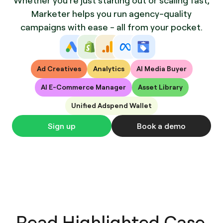
Whether you're just starting out or scaling fast,
Marketer helps you run agency-quality
campaigns with ease - all from your pocket.
Ad Creatives
Analytics
AI Media Buyer
AI E-Commerce Manager
Asset Library
Unified Adspend Wallet
Sign up
Book a demo
Read Highlighted Case