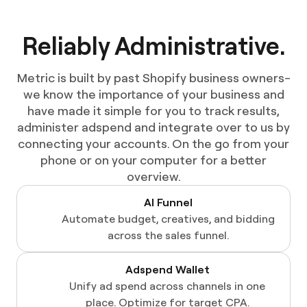
Reliably Administrative.​​​​‌ ‍ ​‍​‍‌‍ ‌ ​‍‌‍‍‌‌‍‌ ‌‍‍‌‌‍ ‍​‍​‍​ ‍‍​‍​‍‌ ​ ‌‍​‌‌‍ ‍‌‍‍‌‌ ‌​‌ ‍‌​‍ ‍‌‍‍‌‌‍ ​‍​‍​‍ ​​‍​‍‌‍‍​‌ ​‍‌‍‌‌‌‍‌‍​‍​‍​ ‍‍​‍​‍​‍ ‌ ​ ‌ ‌​‌ ‌‌‌‍‌​‌‍‍‌‌‍ ​‍ ‌‍‍‌‌‍ ‍‌ ‌​‌‍‌‌‌‍ ‍‌ ‌​​‍ ‌‍‌‌‌‍‌​‌‍‍‌‌ ‌​​‍ ‌‍ ‌‌‍ ‌‍‌​‌‍‌‌​ ‌‌ ​​‌ ​‍‌‍‌‌‌ ​ ‌‍‌‌‌‍ ‍‌ ‌​‌‍​‌‌ ‌​‌‍‍‌‌‍ ‌‍ ‍​ ‍ ‌‍‍‌‌‍‌​​ ‌‌‍‍​‌‍ ‌‍ ‌‌‍‌‌​ ‍ ‌ ‌​‌ ‍‌‌ ​​‌‍‌‌​ ‌‌‍‍​‌‍ ‌‍ ‌‌‍‌‌​ ‍ ‌ ​​‌‍​‌‌ ‌​‌‍‍​​ ‌‌‍​‍‌‍ ​‌‍ ‌‍​ ‌‍‍ ‌ ​ ​‍‌‌​ ‌‌‌​​‍‌‌ ‌‍‍ ‌‍‌‌‌ ‍‌​‍‌‌​ ​ ‌​‌​​‍‌‌​ ​ ‌​‌​​‍‌‌​ ​‍​ ​‍‌‍‌‍‌‍​‍​ ‌​​ ‌‌​ ‌‌‌‍‌‌​ ​‌‌‍​‍​ ‌‍​ ‌ ‌‍​ ‌‍​ ‌‍‌‌​ ‌ ​ ‌‌​ ​‌‌‍​‌​ ​‍​ ​ ​ ‍‌‌‍​ ​ ‍‌‌‍​‍‌‍​ ​ ​‌‌‍‌‍​ ‌ ​ ‌ ‌‍‌‍​ ​‍​ ​‍​ ‌‌​‍‌‌​ ​‍​ ​‍​‍‌‌​ ‌‌‌​‌​​‍ ‍‌ ‌​‌‍‍‌‌ ‌​‌‍ ​‌‍‌‌​ ‌‍​‍‌‍​‌‌ ​ ‌‍‌‌‌‌‌‌‌ ​‍‌‍ ​​ ‌​‍‌‌​ ​‍‌​‌‍‌ ​ ‌ ‌​‌ ‌‌‌‍‌​‌‍‍‌‌‍ ​‍‌‍‌‍‍‌‌‍‌​​ ‌‌‍‍​‌‍ ‌‍ ‌‌‍‌‌​‍‌‍‌ ‌​‌ ‍‌‌ ​​‌‍‌‌​ ‌‌‍‍​‌‍ ‌‍ ‌‌‍‌‌​‍‌‍‌ ​​‌‍​‌‌ ‌​‌‍‍​​ ‌‌‍​‍‌‍ ​‌‍ ‌‍​ ‌‍‍ ‌ ​ ​‍‌‌​ ‌‌‌​​‍‌‌ ‌‍‍ ‌‍‌‌‌ ‍‌​‍‌‌​ ​ ‌​‌​​‍‌‌​ ​ ‌​‌​​‍‌‌​ ​‍​ ​‍‌‍‌‍‌‍​‍​ ‌​​ ‌‌​ ‌‌‌‍‌‌​ ​‌‌‍​‍​ ‌‍​ ‌ ‌‍​ ‌‍​ ‌‍‌‌​ ‌ ​ ‌‌​ ​‌‌‍​‌​ ​‍​ ​ ​ ‍‌‌‍​ ​ ‍‌‌‍​‍‌‍​ ​ ​‌‌‍‌‍​ ‌ ​ ‌ ‌‍‌‍​ ​‍​ ​‍​ ‌‌​‍‌‌​ ​‍​ ​‍​‍‌‌​ ‌‌‌​‌​​‍ ‍‌ ‌​‌‍‍‌‌ ‌​‌‍ ​‌‍‌‌​‍‌‍‌ ​​‌‍‌‌‌ ​‍‌ ​ ‌ ​​‌‍‌‌‌‍​ ‌ ‌​‌‍‍‌‌ ‌‍‌‍‌‌​ ‌‌ ​​‌ ‌‌‌‍​‍‌‍ ​‌‍‍‌‌ ​ ‌‍‍​‌‍‌‌‌‍‌​​‍​‍‌ ‌
Metric is built by past Shopify business owners-
we know the importance of your business and
have made it simple for you to track results,
administer adspend and integrate over to us by
connecting your accounts. On the go from your
phone or on your computer for a better
overview.
AI Funnel​​​​‌ ‍ ​‍​‍‌‍ ‌ ​‍‌‍‍‌‌‍‌ ‌‍‍‌‌‍ ‍​‍​‍​ ‍‍​‍​‍‌ ​ ‌‍​‌‌‍ ‍‌‍‍‌‌ ‌​‌ ‍‌​‍ ‍‌‍‍‌‌‍ ​‍​‍​‍ ​​‍​‍‌‍‍​‌ ​‍‌‍‌‌‌‍‌‍​‍​‍​ ‍‍​‍​‍​‍ ‌ ​ ‌ ‌​‌ ‌‌‌‍‌​‌‍‍‌‌‍ ​‍ ‌‍‍‌‌‍ ‍‌ ‌​‌‍‌‌‌‍ ‍‌ ‌​​‍ ‌‍‌‌‌‍‌​‌‍‍‌‌ ‌​​‍ ‌‍ ‌‌‍ ‌‍‌​‌‍‌‌​ ‌‌ ​​‌ ​‍‌‍‌‌‌ ​ ‌‍‌‌‌‍ ‍‌ ‌​‌‍​‌‌ ‌​‌‍‍‌‌‍ ‌‍ ‍​ ‍ ‌‍‍‌‌‍‌​​ ‌‌‍‍​‌‍ ‌‍ ‌‌‍‌‌​ ‍ ‌ ‌​‌ ‍‌‌ ​​‌‍‌‌​ ‌‌‍‍​‌‍ ‌‍ ‌‌‍‌‌​ ‍ ‌ ​​‌‍​‌‌ ‌​‌‍‍​​ ‌‌‍​‍‌‍ ​‌‍ ‌‍​ ‌‍‍ ‌ ​ ​‍‌‌​ ‌‌‌​​‍‌‌ ‌‍‍ ‌‍‌‌‌ ‍‌​‍‌‌​ ​ ‌​‌​​‍‌‌​ ​ ‌​‌​​‍‌‌​ ​‍​ ​‍‌‍‌‍‌‍​‍​ ‌​​ ‌‌​ ‌‌‌‍‌‌​ ​‌‌‍​‍​ ‌‍​ ‌ ‌‍​ ‌‍​ ‌‍‌‌​ ‌ ​ ‌‌​ ​‌‌‍​‌​ ​‍​ ​ ​ ‍‌‌‍​ ​ ‍‌‌‍​‍‌‍​ ​ ​‌‌‍‌‍​ ‌ ​ ‌ ‌‍‌‍​ ​‍​ ​‍​ ‌‌​‍‌‌​ ​‍​ ​‍​‍‌‌​ ‌‌‌​‌​​‍ ‍‌ ‌‌‌ ​ ‌ ​​‌ ​ ​‍‌‌​ ‌‌‌​​‍‌‌ ‌‍‍ ‌‍‌‌‌ ‍‌​‍‌‌​ ​ ‌​‌​​‍‌‌​ ​ ‌​‌​​‍‌‌​ ​‍​ ​‍​ ​‍​ ‍‌​ ‍‌​ ​ ‌‍​‌​ ‍​‌‍‌‍​ ‌ ​ ​​​ ​ ‌‍​‍​ ​ ​‍‌‌​ ​‍​ ​‍​‍‌‌​ ‌‌‌​‌​​‍ ‍‌ ‌​‌‍‍‌‌ ‌​‌‍ ​‌‍‌‌​ ‌‍​‍‌‍​‌‌ ​ ‌‍‌‌‌‌‌‌‌ ​‍‌‍ ​​ ‌​‍‌‌​ ​‍‌​‌‍‌ ​ ‌ ‌​‌ ‌‌‌‍‌​‌‍‍‌‌‍ ​‍‌‍‌‍‍‌‌‍‌​​ ‌‌‍‍​‌‍ ‌‍ ‌‌‍‌‌​‍‌‍‌ ‌​‌ ‍‌‌ ​​‌‍‌‌​ ‌‌‍‍​‌‍ ‌‍ ‌‌‍‌‌​‍‌‍‌ ​​‌‍​‌‌ ‌​‌‍‍​​ ‌‌‍​‍‌‍ ​‌‍ ‌‍​ ‌‍‍ ‌ ​ ​‍‌‌​ ‌‌‌​​‍‌‌ ‌‍‍ ‌‍‌‌‌ ‍‌​‍‌‌​ ​ ‌​‌​​‍‌‌​ ​ ‌​‌​​‍‌‌​ ​‍​ ​‍‌‍‌‍‌‍​‍​ ‌​​ ‌‌​ ‌‌‌‍‌‌​ ​‌‌‍​‍​ ‌‍​ ‌ ‌‍​ ‌‍​ ‌‍‌‌​ ‌ ​ ‌‌​ ​‌‌‍​‌​ ​‍​ ​ ​ ‍‌‌‍​ ​ ‍‌‌‍​‍‌‍​ ​ ​‌‌‍‌‍​ ‌ ​ ‌ ‌‍‌‍​ ​‍​ ​‍​ ‌‌​‍‌‌​ ​‍​ ​‍​‍‌‌​ ‌‌‌​‌​​‍ ‍‌ ‌‌‌ ​ ‌ ​​‌ ​ ​‍‌‌​ ‌‌‌​​‍‌‌ ‌‍‍ ‌‍‌‌‌ ‍‌​‍‌‌​ ​ ‌​‌​​‍‌‌​ ​ ‌​‌​​‍‌‌​ ​‍​ ​‍​ ​‍​ ‍‌​ ‍‌​ ​ ‌‍​‌​ ‍​‌‍‌‍​ ‌ ​ ​​​ ​ ‌‍​‍​ ​ ​‍‌‌​ ​‍​ ​‍​‍‌‌​ ‌‌‌​‌​​‍ ‍‌ ‌​‌‍‍‌‌ ‌​‌‍ ​‌‍‌‌​‍‌‍‌ ​​‌‍‌‌‌ ​‍‌ ​ ‌ ​​‌‍‌‌‌‍​ ‌ ‌​‌‍‍‌‌ ‌‍‌‍‌‌​ ‌‌ ​​‌ ‌‌‌‍​‍‌‍ ​‌‍‍‌‌ ​ ‌‍‍​‌‍‌‌‌‍‌​​‍​‍‌ ‌
Automate budget, creatives, and bidding
across the sales funnel.
Adspend Wallet​​​​‌ ‍ ​‍​‍‌‍ ‌ ​‍‌‍‍‌‌‍‌ ‌‍‍‌‌‍ ‍​‍​‍​ ‍‍​‍​‍‌ ​ ‌‍​‌‌‍ ‍‌‍‍‌‌ ‌​‌ ‍‌​‍ ‍‌‍‍‌‌‍ ​‍​‍​‍ ​​‍​‍‌‍‍​‌ ​‍‌‍‌‌‌‍‌‍​‍​‍​ ‍‍​‍​‍​‍ ‌ ​ ‌ ‌​‌ ‌‌‌‍‌​‌‍‍‌‌‍ ​‍ ‌‍‍‌‌‍ ‍‌ ‌​‌‍‌‌‌‍ ‍‌ ‌​​‍ ‌‍‌‌‌‍‌​‌‍‍‌‌ ‌​​‍ ‌‍ ‌‌‍ ‌‍‌​‌‍‌‌​ ‌‌ ​​‌ ​‍‌‍‌‌‌ ​ ‌‍‌‌‌‍ ‍‌ ‌​‌‍​‌‌ ‌​‌‍‍‌‌‍ ‌‍ ‍​ ‍ ‌‍‍‌‌‍‌​​ ‌‌‍‍​‌‍ ‌‍ ‌‌‍‌‌​ ‍ ‌ ‌​‌ ‍‌‌ ​​‌‍‌‌​ ‌‌‍‍​‌‍ ‌‍ ‌‌‍‌‌​ ‍ ‌ ​​‌‍​‌‌ ‌​‌‍‍​​ ‌‌‍​‍‌‍ ​‌‍ ‌‍​ ‌‍‍ ‌ ​ ​‍‌‌​ ‌‌‌​​‍‌‌ ‌‍‍ ‌‍‌‌‌ ‍‌​‍‌‌​ ​ ‌​‌​​‍‌‌​ ​ ‌​‌​​‍‌‌​ ​‍​ ​‍‌‍‌‍‌‍​‍​ ‌​​ ‌‌​ ‌‌‌‍‌‌​ ​‌‌‍​‍​ ‌‍​ ‌ ‌‍​ ‌‍​ ‌‍‌‌​ ‌ ​ ‌‌​ ​‌‌‍​‌​ ​‍​ ​ ​ ‍‌‌‍​ ​ ‍‌‌‍​‍‌‍​ ​ ​‌‌‍‌‍​ ‌ ​ ‌ ‌‍‌‍​ ​‍​ ​‍​ ‌‌​‍‌‌​ ​‍​ ​‍​‍‌‌​ ‌‌‌​‌​​‍ ‍‌ ‌‌‌ ​ ‌ ​​‌ ​ ​‍‌‌​ ‌‌‌​​‍‌‌ ‌‍‍ ‌‍‌‌‌ ‍‌​‍‌‌​ ​ ‌​‌​​‍‌‌​ ​ ‌​‌​​‍‌‌​ ​‍​ ​‍​ ​ ​ ​​‌‍​‍‌‍​‌​ ‍‌​ ​‌‌‍​‍‌‍​‌​ ​​​ ‌ ‌‍​ ‌‍​‌​‍‌‌​ ​‍​ ​‍​‍‌‌​ ‌‌‌​‌​​‍ ‍‌ ‌​‌‍‍‌‌ ‌​‌‍ ​‌‍‌‌​ ‌‍​‍‌‍​‌‌ ​ ‌‍‌‌‌‌‌‌‌ ​‍‌‍ ​​ ‌​‍‌‌​ ​‍‌​‌‍‌ ​ ‌ ‌​‌ ‌‌‌‍‌​‌‍‍‌‌‍ ​‍‌‍‌‍‍‌‌‍‌​​ ‌‌‍‍​‌‍ ‌‍ ‌‌‍‌‌​‍‌‍‌ ‌​‌ ‍‌‌ ​​‌‍‌‌​ ‌‌‍‍​‌‍ ‌‍ ‌‌‍‌‌​‍‌‍‌ ​​‌‍​‌‌ ‌​‌‍‍​​ ‌‌‍​‍‌‍ ​‌‍ ‌‍​ ‌‍‍ ‌ ​ ​‍‌‌​ ‌‌‌​​‍‌‌ ‌‍‍ ‌‍‌‌‌ ‍‌​‍‌‌​ ​ ‌​‌​​‍‌‌​ ​ ‌​‌​​‍‌‌​ ​‍​ ​‍‌‍‌‍‌‍​‍​ ‌​​ ‌‌​ ‌‌‌‍‌‌​ ​‌‌‍​‍​ ‌‍​ ‌ ‌‍​ ‌‍​ ‌‍‌‌​ ‌ ​ ‌‌​ ​‌‌‍​‌​ ​‍​ ​ ​ ‍‌‌‍​ ​ ‍‌‌‍​‍‌‍​ ​ ​‌‌‍‌‍​ ‌ ​ ‌ ‌‍‌‍​ ​‍​ ​‍​ ‌‌​‍‌‌​ ​‍​ ​‍​‍‌‌​ ‌‌‌​‌​​‍ ‍‌ ‌‌‌ ​ ‌ ​​‌ ​ ​‍‌‌​ ‌‌‌​​‍‌‌ ‌‍‍ ‌‍‌‌‌ ‍‌​‍‌‌​ ​ ‌​‌​​‍‌‌​ ​ ‌​‌​​‍‌‌​ ​‍​ ​‍​ ​ ​ ​​‌‍​‍‌‍​‌​ ‍‌​ ​‌‌‍​‍‌‍​‌​ ​​​ ‌ ‌‍​ ‌‍​‌​‍‌‌​ ​‍​ ​‍​‍‌‌​ ‌‌‌​‌​​‍ ‍‌ ‌​‌‍‍‌‌ ‌​‌‍ ​‌‍‌‌​‍‌‍‌ ​​‌‍‌‌‌ ​‍‌ ​ ‌ ​​‌‍‌‌‌‍​ ‌ ‌​‌‍‍‌‌ ‌‍‌‍‌‌​ ‌‌ ​​‌ ‌‌‌‍​‍‌‍ ​‌‍‍‌‌ ​ ‌‍‍​‌‍‌‌‌‍‌​​‍​‍‌ ‌
Unify ad spend across channels in one
place. Optimize for target CPA.