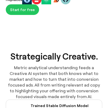
Start for free
Strategically Creative.​​​​‌ ‍ ​‍​‍‌‍ ‌ ​‍‌‍‍‌‌‍‌ ‌‍‍‌‌‍ ‍​‍​‍​ ‍‍​‍​‍‌ ​ ‌‍​‌‌‍ ‍‌‍‍‌‌ ‌​‌ ‍‌​‍ ‍‌‍‍‌‌‍ ​‍​‍​‍ ​​‍​‍‌‍‍​‌ ​‍‌‍‌‌‌‍‌‍​‍​‍​ ‍‍​‍​‍​‍ ‌ ​ ‌ ‌​‌ ‌‌‌‍‌​‌‍‍‌‌‍ ​‍ ‌‍‍‌‌‍ ‍‌ ‌​‌‍‌‌‌‍ ‍‌ ‌​​‍ ‌‍‌‌‌‍‌​‌‍‍‌‌ ‌​​‍ ‌‍ ‌‌‍ ‌‍‌​‌‍‌‌​ ‌‌ ​​‌ ​‍‌‍‌‌‌ ​ ‌‍‌‌‌‍ ‍‌ ‌​‌‍​‌‌ ‌​‌‍‍‌‌‍ ‌‍ ‍​ ‍ ‌‍‍‌‌‍‌​​ ‌‌‍‍​‌‍ ‌‍ ‌‌‍‌‌​ ‍ ‌ ‌​‌ ‍‌‌ ​​‌‍‌‌​ ‌‌‍‍​‌‍ ‌‍ ‌‌‍‌‌​ ‍ ‌ ​​‌‍​‌‌ ‌​‌‍‍​​ ‌‌‍​‍‌‍ ​‌‍ ‌‍​ ‌‍‍ ‌ ​ ​‍‌‌​ ‌‌‌​​‍‌‌ ‌‍‍ ‌‍‌‌‌ ‍‌​‍‌‌​ ​ ‌​‌​​‍‌‌​ ​ ‌​‌​​‍‌‌​ ​‍​ ​‍​ ‌‌​ ‌‍‌‍​ ​ ​ ​ ​​​ ‌ ​ ​ ​ ​‍‌‍‌‌​ ‍‌‌‍​ ​ ​​​ ‌​​ ​‍​ ‍‌​ ‍​​ ‌‌​ ‍​​ ‌‍​ ​‌‌‍‌‍​ ‌ ‌‍​‌​ ‌‌​ ‌​‌‍‌‍‌‍​‌‌‍​‍​ ​​​ ​‍‌‍‌‌​ ​‍​‍‌‌​ ​‍​ ​‍​‍‌‌​ ‌‌‌​‌​​‍ ‍‌ ‌​‌‍‍‌‌ ‌​‌‍ ​‌‍‌‌​ ‌‍​‍‌‍​‌‌ ​ ‌‍‌‌‌‌‌‌‌ ​‍‌‍ ​​ ‌​‍‌‌​ ​‍‌​‌‍‌ ​ ‌ ‌​‌ ‌‌‌‍‌​‌‍‍‌‌‍ ​‍‌‍‌‍‍‌‌‍‌​​ ‌‌‍‍​‌‍ ‌‍ ‌‌‍‌‌​‍‌‍‌ ‌​‌ ‍‌‌ ​​‌‍‌‌​ ‌‌‍‍​‌‍ ‌‍ ‌‌‍‌‌​‍‌‍‌ ​​‌‍​‌‌ ‌​‌‍‍​​ ‌‌‍​‍‌‍ ​‌‍ ‌‍​ ‌‍‍ ‌ ​ ​‍‌‌​ ‌‌‌​​‍‌‌ ‌‍‍ ‌‍‌‌‌ ‍‌​‍‌‌​ ​ ‌​‌​​‍‌‌​ ​ ‌​‌​​‍‌‌​ ​‍​ ​‍​ ‌‌​ ‌‍‌‍​ ​ ​ ​ ​​​ ‌ ​ ​ ​ ​‍‌‍‌‌​ ‍‌‌‍​ ​ ​​​ ‌​​ ​‍​ ‍‌​ ‍​​ ‌‌​ ‍​​ ‌‍​ ​‌‌‍‌‍​ ‌ ‌‍​‌​ ‌‌​ ‌​‌‍‌‍‌‍​‌‌‍​‍​ ​​​ ​‍‌‍‌‌​ ​‍​‍‌‌​ ​‍​ ​‍​‍‌‌​ ‌‌‌​‌​​‍ ‍‌ ‌​‌‍‍‌‌ ‌​‌‍ ​‌‍‌‌​‍‌‍‌ ​​‌‍‌‌‌ ​‍‌ ​ ‌ ​​‌‍‌‌‌‍​ ‌ ‌​‌‍‍‌‌ ‌‍‌‍‌‌​ ‌‌ ​​‌ ‌‌‌‍​‍‌‍ ​‌‍‍‌‌ ​ ‌‍‍​‌‍‌‌‌‍‌​​‍​‍‌ ‌
Metric analytical understanding feeds a
Creative AI system that both knows what to
market and how to turn that into conversion
focused ads. All from writing relevant ad copy
to highlighting your offering with conversion
focused visuals made entirely from AI.
Trained Stable Diffusion Model​​​​‌ ‍ ​‍​‍‌‍ ‌ ​‍‌‍‍‌‌‍‌ ‌‍‍‌‌‍ ‍​‍​‍​ ‍‍​‍​‍‌ ​ ‌‍​‌‌‍ ‍‌‍‍‌‌ ‌​‌ ‍‌​‍ ‍‌‍‍‌‌‍ ​‍​‍​‍ ​​‍​‍‌‍‍​‌ ​‍‌‍‌‌‌‍‌‍​‍​‍​ ‍‍​‍​‍​‍ ‌ ​ ‌ ‌​‌ ‌‌‌‍‌​‌‍‍‌‌‍ ​‍ ‌‍‍‌‌‍ ‍‌ ‌​‌‍‌‌‌‍ ‍‌ ‌​​‍ ‌‍‌‌‌‍‌​‌‍‍‌‌ ‌​​‍ ‌‍ ‌‌‍ ‌‍‌​‌‍‌‌​ ‌‌ ​​‌ ​‍‌‍‌‌‌ ​ ‌‍‌‌‌‍ ‍‌ ‌​‌‍​‌‌ ‌​‌‍‍‌‌‍ ‌‍ ‍​ ‍ ‌‍‍‌‌‍‌​​ ‌‌‍‍​‌‍ ‌‍ ‌‌‍‌‌​ ‍ ‌ ‌​‌ ‍‌‌ ​​‌‍‌‌​ ‌‌‍‍​‌‍ ‌‍ ‌‌‍‌‌​ ‍ ‌ ​​‌‍​‌‌ ‌​‌‍‍​​ ‌‌‍​‍‌‍ ​‌‍ ‌‍​ ‌‍‍ ‌ ​ ​‍‌‌​ ‌‌‌​​‍‌‌ ‌‍‍ ‌‍‌‌‌ ‍‌​‍‌‌​ ​ ‌​‌​​‍‌‌​ ​ ‌​‌​​‍‌‌​ ​‍​ ​‍​ ‌‌​ ‌‍‌‍​ ​ ​ ​ ​​​ ‌ ​ ​ ​ ​‍‌‍‌‌​ ‍‌‌‍​ ​ ​​​ ‌​​ ​‍​ ‍‌​ ‍​​ ‌‌​ ‍​​ ‌‍​ ​‌‌‍‌‍​ ‌ ‌‍​‌​ ‌‌​ ‌​‌‍‌‍‌‍​‌‌‍​‍​ ​​​ ​‍‌‍‌‌​ ​‍​‍‌‌​ ​‍​ ​‍​‍‌‌​ ‌‌‌​‌​​‍ ‍‌ ‌‌‌ ​ ‌ ​​‌ ​ ​‍‌‌​ ‌‌‌​​‍‌‌ ‌‍‍ ‌‍‌‌‌ ‍‌​‍‌‌​ ​ ‌​‌​​‍‌‌​ ​ ‌​‌​​‍‌‌​ ​‍​ ​‍​ ​‍​ ‍‌​ ‍‌​ ​ ‌‍​‌​ ‍​‌‍‌‍​ ‌ ​ ​​​ ​ ‌‍​‍​ ​ ​‍‌‌​ ​‍​ ​‍​‍‌‌​ ‌‌‌​‌​​‍ ‍‌ ‌​‌‍‍‌‌ ‌​‌‍ ​‌‍‌‌​ ‌‍​‍‌‍​‌‌ ​ ‌‍‌‌‌‌‌‌‌ ​‍‌‍ ​​ ‌​‍‌‌​ ​‍‌​‌‍‌ ​ ‌ ‌​‌ ‌‌‌‍‌​‌‍‍‌‌‍ ​‍‌‍‌‍‍‌‌‍‌​​ ‌‌‍‍​‌‍ ‌‍ ‌‌‍‌‌​‍‌‍‌ ‌​‌ ‍‌‌ ​​‌‍‌‌​ ‌‌‍‍​‌‍ ‌‍ ‌‌‍‌‌​‍‌‍‌ ​​‌‍​‌‌ ‌​‌‍‍​​ ‌‌‍​‍‌‍ ​‌‍ ‌‍​ ‌‍‍ ‌ ​ ​‍‌‌​ ‌‌‌​​‍‌‌ ‌‍‍ ‌‍‌‌‌ ‍‌​‍‌‌​ ​ ‌​‌​​‍‌‌​ ​ ‌​‌​​‍‌‌​ ​‍​ ​‍​ ‌‌​ ‌‍‌‍​ ​ ​ ​ ​​​ ‌ ​ ​ ​ ​‍‌‍‌‌​ ‍‌‌‍​ ​ ​​​ ‌​​ ​‍​ ‍‌​ ‍​​ ‌‌​ ‍​​ ‌‍​ ​‌‌‍‌‍​ ‌ ‌‍​‌​ ‌‌​ ‌​‌‍‌‍‌‍​‌‌‍​‍​ ​​​ ​‍‌‍‌‌​ ​‍​‍‌‌​ ​‍​ ​‍​‍‌‌​ ‌‌‌​‌​​‍ ‍‌ ‌‌‌ ​ ‌ ​​‌ ​ ​‍‌‌​ ‌‌‌​​‍‌‌ ‌‍‍ ‌‍‌‌‌ ‍‌​‍‌‌​ ​ ‌​‌​​‍‌‌​ ​ ‌​‌​​‍‌‌​ ​‍​ ​‍​ ​‍​ ‍‌​ ‍‌​ ​ ‌‍​‌​ ‍​‌‍‌‍​ ‌ ​ ​​​ ​ ‌‍​‍​ ​ ​‍‌‌​ ​‍​ ​‍​‍‌‌​ ‌‌‌​‌​​‍ ‍‌ ‌​‌‍‍‌‌ ‌​‌‍ ​‌‍‌‌​‍‌‍‌ ​​‌‍‌‌‌ ​‍‌ ​ ‌ ​​‌‍‌‌‌‍​ ‌ ‌​‌‍‍‌‌ ‌‍‌‍‌‌​ ‌‌ ​​‌ ‌‌‌‍​‍‌‍ ​‌‍‍‌‌ ​ ‌‍‍​‌‍‌‌‌‍‌​​‍​‍‌ ‌