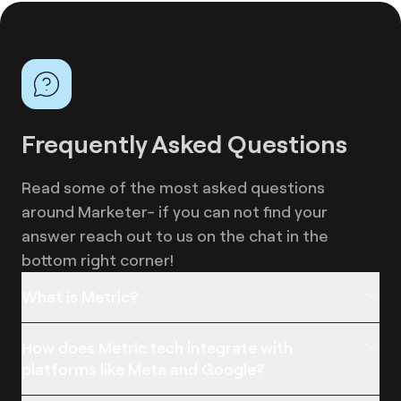
Frequently Asked Questions
Read some of the most asked questions
around Marketer- if you can not find your
answer reach out to us on the chat in the
bottom right corner!
What is Metric?​​​​‌ ‍ ​‍​‍‌‍ ‌ ​‍‌‍‍‌‌‍‌ ‌‍‍‌‌‍ ‍​‍​‍​ ‍‍​‍​‍‌ ​ ‌‍​‌‌‍ ‍‌‍‍‌‌ ‌​‌ ‍‌​‍ ‍‌‍‍‌‌‍ ​‍​‍​‍ ​​‍​‍‌‍‍​‌ ​‍‌‍‌‌‌‍‌‍​‍​‍​ ‍‍​‍​‍​‍ ‌ ​ ‌ ‌​‌ ‌‌‌‍‌​‌‍‍‌‌‍ ​‍ ‌‍‍‌‌‍ ‍‌ ‌​‌‍‌‌‌‍ ‍‌ ‌​​‍ ‌‍‌‌‌‍‌​‌‍‍‌‌ ‌​​‍ ‌‍ ‌‌‍ ‌‍‌​‌‍‌‌​ ‌‌ ​​‌ ​‍‌‍‌‌‌ ​ ‌‍‌‌‌‍ ‍‌ ‌​‌‍​‌‌ ‌​‌‍‍‌‌‍ ‌‍ ‍​ ‍ ‌‍‍‌‌‍‌​​ ‌‌‍‍​‌‍ ‌‍ ‌‌‍‌‌​ ‍ ‌ ‌​‌ ‍‌‌ ​​‌‍‌‌​ ‌‌‍‍​‌‍ ‌‍ ‌‌‍‌‌​ ‍ ‌ ​​‌‍​‌‌ ‌​‌‍‍​​ ‌‌‍​‍‌‍ ​‌‍ ‌‍​ ‌‍‍ ‌ ​ ​‍‌‌​ ‌‌‌​​‍‌‌ ‌‍‍ ‌‍‌‌‌ ‍‌​‍‌‌​ ​ ‌​‌​​‍‌‌​ ​ ‌​‌​​‍‌‌​ ​‍​ ​‍​ ‌‌‌‍‌‌‌‍​‌​ ​‍‌‍‌‌​ ‌ ‌‍‌‍‌‍‌​​ ‍​​ ​ ‌‍​‌​ ‌ ​‍‌‌​ ​‍​ ​‍​‍‌‌​ ‌‌‌​‌​​‍ ‍‌‍‌‍‌‍​‌‌ ​‌‌​‍‌‌ ‌​‌‍‌‌‌‍ ‌‌ ​ ​‍‌‌​ ‌‌‌​​‍‌‌ ‌‍‍ ‌‍‌‌‌ ‍‌​‍‌‌​ ​ ‌​‌​​‍‌‌​ ​ ‌​‌​​‍‌‌​ ​‍​ ​‍​ ‌‍​ ‌‍​ ​​​ ​‍​ ‌​​ ‌​​ ​ ​ ​ ‌‍​ ‌‍‌‌‌‍​ ​ ​ ​‍‌‌​ ​‍​ ​‍​‍‌‌​ ‌‌‌​‌​​‍ ‍‌ ‌​‌‍‍‌‌ ‌​‌‍ ​‌‍‌‌​ ‌‍​‍‌‍​‌‌ ​ ‌‍‌‌‌‌‌‌‌ ​‍‌‍ ​​ ‌​‍‌‌​ ​‍‌​‌‍‌ ​ ‌ ‌​‌ ‌‌‌‍‌​‌‍‍‌‌‍ ​‍‌‍‌‍‍‌‌‍‌​​ ‌‌‍‍​‌‍ ‌‍ ‌‌‍‌‌​‍‌‍‌ ‌​‌ ‍‌‌ ​​‌‍‌‌​ ‌‌‍‍​‌‍ ‌‍ ‌‌‍‌‌​‍‌‍‌ ​​‌‍​‌‌ ‌​‌‍‍​​ ‌‌‍​‍‌‍ ​‌‍ ‌‍​ ‌‍‍ ‌ ​ ​‍‌‌​ ‌‌‌​​‍‌‌ ‌‍‍ ‌‍‌‌‌ ‍‌​‍‌‌​ ​ ‌​‌​​‍‌‌​ ​ ‌​‌​​‍‌‌​ ​‍​ ​‍​ ‌‌‌‍‌‌‌‍​‌​ ​‍‌‍‌‌​ ‌ ‌‍‌‍‌‍‌​​ ‍​​ ​ ‌‍​‌​ ‌ ​‍‌‌​ ​‍​ ​‍​‍‌‌​ ‌‌‌​‌​​‍ ‍‌‍‌‍‌‍​‌‌ ​‌‌​‍‌‌ ‌​‌‍‌‌‌‍ ‌‌ ​ ​‍‌‌​ ‌‌‌​​‍‌‌ ‌‍‍ ‌‍‌‌‌ ‍‌​‍‌‌​ ​ ‌​‌​​‍‌‌​ ​ ‌​‌​​‍‌‌​ ​‍​ ​‍​ ‌‍​ ‌‍​ ​​​ ​‍​ ‌​​ ‌​​ ​ ​ ​ ‌‍​ ‌‍‌‌‌‍​ ​ ​ ​‍‌‌​ ​‍​ ​‍​‍‌‌​ ‌‌‌​‌​​‍ ‍‌ ‌​‌‍‍‌‌ ‌​‌‍ ​‌‍‌‌​‍‌‍‌ ​​‌‍‌‌‌ ​‍‌ ​ ‌ ​​‌‍‌‌‌‍​ ‌ ‌​‌‍‍‌‌ ‌‍‌‍‌‌​ ‌‌ ​​‌ ‌‌‌‍​‍‌‍ ​‌‍‍‌‌ ​ ‌‍‍​‌‍‌‌‌‍‌​​‍​‍‌ ‌
Metric is an AI-powered marketing platform
How does Metric.tech integrate with
built for Shopify store owners. It automates ad
platforms like Meta and Google?​​​​‌ ‍ ​‍​‍‌‍ ‌ ​‍‌‍‍‌‌‍‌ ‌‍‍‌‌‍ ‍​‍​‍​ ‍‍​‍​‍‌ ​ ‌‍​‌‌‍ ‍‌‍‍‌‌ ‌​‌ ‍‌​‍ ‍‌‍‍‌‌‍ ​‍​‍​‍ ​​‍​‍‌‍‍​‌ ​‍‌‍‌‌‌‍‌‍​‍​‍​ ‍‍​‍​‍​‍ ‌ ​ ‌ ‌​‌ ‌‌‌‍‌​‌‍‍‌‌‍ ​‍ ‌‍‍‌‌‍ ‍‌ ‌​‌‍‌‌‌‍ ‍‌ ‌​​‍ ‌‍‌‌‌‍‌​‌‍‍‌‌ ‌​​‍ ‌‍ ‌‌‍ ‌‍‌​‌‍‌‌​ ‌‌ ​​‌ ​‍‌‍‌‌‌ ​ ‌‍‌‌‌‍ ‍‌ ‌​‌‍​‌‌ ‌​‌‍‍‌‌‍ ‌‍ ‍​ ‍ ‌‍‍‌‌‍‌​​ ‌‌‍‍​‌‍ ‌‍ ‌‌‍‌‌​ ‍ ‌ ‌​‌ ‍‌‌ ​​‌‍‌‌​ ‌‌‍‍​‌‍ ‌‍ ‌‌‍‌‌​ ‍ ‌ ​​‌‍​‌‌ ‌​‌‍‍​​ ‌‌‍​‍‌‍ ​‌‍ ‌‍​ ‌‍‍ ‌ ​ ​‍‌‌​ ‌‌‌​​‍‌‌ ‌‍‍ ‌‍‌‌‌ ‍‌​‍‌‌​ ​ ‌​‌​​‍‌‌​ ​ ‌​‌​​‍‌‌​ ​‍​ ​‍​ ‌‌‌‍‌‌‌‍​‌​ ​‍‌‍‌‌​ ‌ ‌‍‌‍‌‍‌​​ ‍​​ ​ ‌‍​‌​ ‌ ​‍‌‌​ ​‍​ ​‍​‍‌‌​ ‌‌‌​‌​​‍ ‍‌‍‌‍‌‍​‌‌ ​‌‌​‍‌‌ ‌​‌‍‌‌‌‍ ‌‌ ​ ​‍‌‌​ ‌‌‌​​‍‌‌ ‌‍‍ ‌‍‌‌‌ ‍‌​‍‌‌​ ​ ‌​‌​​‍‌‌​ ​ ‌​‌​​‍‌‌​ ​‍​ ​‍‌‍​ ‌‍​‌​ ‍​‌‍‌​​ ​‍​ ‌‌‌‍​‍​ ‍‌​ ‌​‌‍​‍‌‍‌​​ ​‌​‍‌‌​ ​‍​ ​‍​‍‌‌​ ‌‌‌​‌​​‍ ‍‌ ‌​‌‍‍‌‌ ‌​‌‍ ​‌‍‌‌​ ‌‍​‍‌‍​‌‌ ​ ‌‍‌‌‌‌‌‌‌ ​‍‌‍ ​​ ‌​‍‌‌​ ​‍‌​‌‍‌ ​ ‌ ‌​‌ ‌‌‌‍‌​‌‍‍‌‌‍ ​‍‌‍‌‍‍‌‌‍‌​​ ‌‌‍‍​‌‍ ‌‍ ‌‌‍‌‌​‍‌‍‌ ‌​‌ ‍‌‌ ​​‌‍‌‌​ ‌‌‍‍​‌‍ ‌‍ ‌‌‍‌‌​‍‌‍‌ ​​‌‍​‌‌ ‌​‌‍‍​​ ‌‌‍​‍‌‍ ​‌‍ ‌‍​ ‌‍‍ ‌ ​ ​‍‌‌​ ‌‌‌​​‍‌‌ ‌‍‍ ‌‍‌‌‌ ‍‌​‍‌‌​ ​ ‌​‌​​‍‌‌​ ​ ‌​‌​​‍‌‌​ ​‍​ ​‍​ ‌‌‌‍‌‌‌‍​‌​ ​‍‌‍‌‌​ ‌ ‌‍‌‍‌‍‌​​ ‍​​ ​ ‌‍​‌​ ‌ ​‍‌‌​ ​‍​ ​‍​‍‌‌​ ‌‌‌​‌​​‍ ‍‌‍‌‍‌‍​‌‌ ​‌‌​‍‌‌ ‌​‌‍‌‌‌‍ ‌‌ ​ ​‍‌‌​ ‌‌‌​​‍‌‌ ‌‍‍ ‌‍‌‌‌ ‍‌​‍‌‌​ ​ ‌​‌​​‍‌‌​ ​ ‌​‌​​‍‌‌​ ​‍​ ​‍‌‍​ ‌‍​‌​ ‍​‌‍‌​​ ​‍​ ‌‌‌‍​‍​ ‍‌​ ‌​‌‍​‍‌‍‌​​ ​‌​‍‌‌​ ​‍​ ​‍​‍‌‌​ ‌‌‌​‌​​‍ ‍‌ ‌​‌‍‍‌‌ ‌​‌‍ ​‌‍‌‌​‍‌‍‌ ​​‌‍‌‌‌ ​‍‌ ​ ‌ ​​‌‍‌‌‌‍​ ‌ ‌​‌‍‍‌‌ ‌‍‌‍‌‌​ ‌‌ ​​‌ ‌‌‌‍​‍‌‍ ​‌‍‍‌‌ ​ ‌‍‍​‌‍‌‌‌‍‌​​‍​‍‌ ‌
creation, optimizes campaigns, and helps