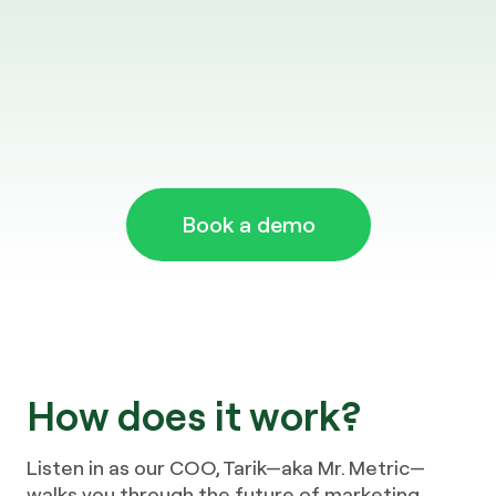
Book a demo
How does it work?​​​​‌ ‍ ​‍​‍‌‍ ‌ ​‍‌‍‍‌‌‍‌ ‌‍‍‌‌‍ ‍​‍​‍​ ‍‍​‍​‍‌ ​ ‌‍​‌‌‍ ‍‌‍‍‌‌ ‌​‌ ‍‌​‍ ‍‌‍‍‌‌‍ ​‍​‍​‍ ​​‍​‍‌‍‍​‌ ​‍‌‍‌‌‌‍‌‍​‍​‍​ ‍‍​‍​‍​‍ ‌ ​ ‌ ‌​‌ ‌‌‌‍‌​‌‍‍‌‌‍ ​‍ ‌‍‍‌‌‍ ‍‌ ‌​‌‍‌‌‌‍ ‍‌ ‌​​‍ ‌‍‌‌‌‍‌​‌‍‍‌‌ ‌​​‍ ‌‍ ‌‌‍ ‌‍‌​‌‍‌‌​ ‌‌ ​​‌ ​‍‌‍‌‌‌ ​ ‌‍‌‌‌‍ ‍‌ ‌​‌‍​‌‌ ‌​‌‍‍‌‌‍ ‌‍ ‍​ ‍ ‌‍‍‌‌‍‌​​ ‌‌‍‍​‌‍ ‌‍ ‌‌‍‌‌​ ‍ ‌ ‌​‌ ‍‌‌ ​​‌‍‌‌​ ‌‌‍‍​‌‍ ‌‍ ‌‌‍‌‌​ ‍ ‌ ​​‌‍​‌‌ ‌​‌‍‍​​ ‌‌‍​‍‌‍ ​‌‍ ‌‍​ ‌‍‍ ‌ ​ ​‍‌‌​ ‌‌‌​​‍‌‌ ‌‍‍ ‌‍‌‌‌ ‍‌​‍‌‌​ ​ ‌​‌​​‍‌‌​ ​ ‌​‌​​‍‌‌​ ​‍​ ​‍​ ‍‌‌‍‌‍​ ​ ​ ‍​‌‍‌​​ ​‌‌‍‌‍‌‍​‌​ ​‍​ ‌‌​ ‌​​ ‌‌​‍‌‌​ ​‍​ ​‍​‍‌‌​ ‌‌‌​‌​​‍ ‍‌ ‌​‌‍‍‌‌ ‌​‌‍ ​‌‍‌‌​ ‌‍​‍‌‍​‌‌ ​ ‌‍‌‌‌‌‌‌‌ ​‍‌‍ ​​ ‌​‍‌‌​ ​‍‌​‌‍‌ ​ ‌ ‌​‌ ‌‌‌‍‌​‌‍‍‌‌‍ ​‍‌‍‌‍‍‌‌‍‌​​ ‌‌‍‍​‌‍ ‌‍ ‌‌‍‌‌​‍‌‍‌ ‌​‌ ‍‌‌ ​​‌‍‌‌​ ‌‌‍‍​‌‍ ‌‍ ‌‌‍‌‌​‍‌‍‌ ​​‌‍​‌‌ ‌​‌‍‍​​ ‌‌‍​‍‌‍ ​‌‍ ‌‍​ ‌‍‍ ‌ ​ ​‍‌‌​ ‌‌‌​​‍‌‌ ‌‍‍ ‌‍‌‌‌ ‍‌​‍‌‌​ ​ ‌​‌​​‍‌‌​ ​ ‌​‌​​‍‌‌​ ​‍​ ​‍​ ‍‌‌‍‌‍​ ​ ​ ‍​‌‍‌​​ ​‌‌‍‌‍‌‍​‌​ ​‍​ ‌‌​ ‌​​ ‌‌​‍‌‌​ ​‍​ ​‍​‍‌‌​ ‌‌‌​‌​​‍ ‍‌ ‌​‌‍‍‌‌ ‌​‌‍ ​‌‍‌‌​‍‌‍‌ ​​‌‍‌‌‌ ​‍‌ ​ ‌ ​​‌‍‌‌‌‍​ ‌ ‌​‌‍‍‌‌ ‌‍‌‍‌‌​ ‌‌ ​​‌ ‌‌‌‍​‍‌‍ ​‌‍‍‌‌ ​ ‌‍‍​‌‍‌‌‌‍‌​​‍​‍‌ ‌
Listen in as our COO, Tarik—aka Mr. Metric—
walks you through the future of marketing.