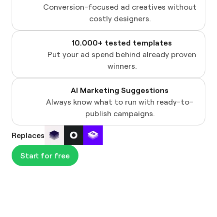
Conversion-focused ad creatives without
costly designers.
10.000+ tested templates​​​​‌ ‍ ​‍​‍‌‍ ‌ ​‍‌‍‍‌‌‍‌ ‌‍‍‌‌‍ ‍​‍​‍​ ‍‍​‍​‍‌ ​ ‌‍​‌‌‍ ‍‌‍‍‌‌ ‌​‌ ‍‌​‍ ‍‌‍‍‌‌‍ ​‍​‍​‍ ​​‍​‍‌‍‍​‌ ​‍‌‍‌‌‌‍‌‍​‍​‍​ ‍‍​‍​‍​‍ ‌ ​ ‌ ‌​‌ ‌‌‌‍‌​‌‍‍‌‌‍ ​‍ ‌‍‍‌‌‍ ‍‌ ‌​‌‍‌‌‌‍ ‍‌ ‌​​‍ ‌‍‌‌‌‍‌​‌‍‍‌‌ ‌​​‍ ‌‍ ‌‌‍ ‌‍‌​‌‍‌‌​ ‌‌ ​​‌ ​‍‌‍‌‌‌ ​ ‌‍‌‌‌‍ ‍‌ ‌​‌‍​‌‌ ‌​‌‍‍‌‌‍ ‌‍ ‍​ ‍ ‌‍‍‌‌‍‌​​ ‌‌‍‍​‌‍ ‌‍ ‌‌‍‌‌​ ‍ ‌ ‌​‌ ‍‌‌ ​​‌‍‌‌​ ‌‌‍‍​‌‍ ‌‍ ‌‌‍‌‌​ ‍ ‌ ​​‌‍​‌‌ ‌​‌‍‍​​ ‌‌‍​‍‌‍ ​‌‍ ‌‍​ ‌‍‍ ‌ ​ ​‍‌‌​ ‌‌‌​​‍‌‌ ‌‍‍ ‌‍‌‌‌ ‍‌​‍‌‌​ ​ ‌​‌​​‍‌‌​ ​ ‌​‌​​‍‌‌​ ​‍​ ​‍​ ‌‌​ ‌‍‌‍​ ​ ​ ​ ​​​ ‌ ​ ​ ​ ​‍‌‍‌‌​ ‍‌‌‍​ ​ ​​​ ‌​​ ​‍​ ‍‌​ ‍​​ ‌‌​ ‍​​ ‌‍​ ​‌‌‍‌‍​ ‌ ‌‍​‌​ ‌‌​ ‌​‌‍‌‍‌‍​‌‌‍​‍​ ​​​ ​‍‌‍‌‌​ ​‍​‍‌‌​ ​‍​ ​‍​‍‌‌​ ‌‌‌​‌​​‍ ‍‌ ‌‌‌ ​ ‌ ​​‌ ​ ​‍‌‌​ ‌‌‌​​‍‌‌ ‌‍‍ ‌‍‌‌‌ ‍‌​‍‌‌​ ​ ‌​‌​​‍‌‌​ ​ ‌​‌​​‍‌‌​ ​‍​ ​‍​ ​ ​ ​​‌‍​‍‌‍​‌​ ‍‌​ ​‌‌‍​‍‌‍​‌​ ​​​ ‌ ‌‍​ ‌‍​‌​‍‌‌​ ​‍​ ​‍​‍‌‌​ ‌‌‌​‌​​‍ ‍‌ ‌​‌‍‍‌‌ ‌​‌‍ ​‌‍‌‌​ ‌‍​‍‌‍​‌‌ ​ ‌‍‌‌‌‌‌‌‌ ​‍‌‍ ​​ ‌​‍‌‌​ ​‍‌​‌‍‌ ​ ‌ ‌​‌ ‌‌‌‍‌​‌‍‍‌‌‍ ​‍‌‍‌‍‍‌‌‍‌​​ ‌‌‍‍​‌‍ ‌‍ ‌‌‍‌‌​‍‌‍‌ ‌​‌ ‍‌‌ ​​‌‍‌‌​ ‌‌‍‍​‌‍ ‌‍ ‌‌‍‌‌​‍‌‍‌ ​​‌‍​‌‌ ‌​‌‍‍​​ ‌‌‍​‍‌‍ ​‌‍ ‌‍​ ‌‍‍ ‌ ​ ​‍‌‌​ ‌‌‌​​‍‌‌ ‌‍‍ ‌‍‌‌‌ ‍‌​‍‌‌​ ​ ‌​‌​​‍‌‌​ ​ ‌​‌​​‍‌‌​ ​‍​ ​‍​ ‌‌​ ‌‍‌‍​ ​ ​ ​ ​​​ ‌ ​ ​ ​ ​‍‌‍‌‌​ ‍‌‌‍​ ​ ​​​ ‌​​ ​‍​ ‍‌​ ‍​​ ‌‌​ ‍​​ ‌‍​ ​‌‌‍‌‍​ ‌ ‌‍​‌​ ‌‌​ ‌​‌‍‌‍‌‍​‌‌‍​‍​ ​​​ ​‍‌‍‌‌​ ​‍​‍‌‌​ ​‍​ ​‍​‍‌‌​ ‌‌‌​‌​​‍ ‍‌ ‌‌‌ ​ ‌ ​​‌ ​ ​‍‌‌​ ‌‌‌​​‍‌‌ ‌‍‍ ‌‍‌‌‌ ‍‌​‍‌‌​ ​ ‌​‌​​‍‌‌​ ​ ‌​‌​​‍‌‌​ ​‍​ ​‍​ ​ ​ ​​‌‍​‍‌‍​‌​ ‍‌​ ​‌‌‍​‍‌‍​‌​ ​​​ ‌ ‌‍​ ‌‍​‌​‍‌‌​ ​‍​ ​‍​‍‌‌​ ‌‌‌​‌​​‍ ‍‌ ‌​‌‍‍‌‌ ‌​‌‍ ​‌‍‌‌​‍‌‍‌ ​​‌‍‌‌‌ ​‍‌ ​ ‌ ​​‌‍‌‌‌‍​ ‌ ‌​‌‍‍‌‌ ‌‍‌‍‌‌​ ‌‌ ​​‌ ‌‌‌‍​‍‌‍ ​‌‍‍‌‌ ​ ‌‍‍​‌‍‌‌‌‍‌​​‍​‍‌ ‌
Put your ad spend behind already proven
winners.
AI Marketing Suggestions​​​​‌ ‍ ​‍​‍‌‍ ‌ ​‍‌‍‍‌‌‍‌ ‌‍‍‌‌‍ ‍​‍​‍​ ‍‍​‍​‍‌ ​ ‌‍​‌‌‍ ‍‌‍‍‌‌ ‌​‌ ‍‌​‍ ‍‌‍‍‌‌‍ ​‍​‍​‍ ​​‍​‍‌‍‍​‌ ​‍‌‍‌‌‌‍‌‍​‍​‍​ ‍‍​‍​‍​‍ ‌ ​ ‌ ‌​‌ ‌‌‌‍‌​‌‍‍‌‌‍ ​‍ ‌‍‍‌‌‍ ‍‌ ‌​‌‍‌‌‌‍ ‍‌ ‌​​‍ ‌‍‌‌‌‍‌​‌‍‍‌‌ ‌​​‍ ‌‍ ‌‌‍ ‌‍‌​‌‍‌‌​ ‌‌ ​​‌ ​‍‌‍‌‌‌ ​ ‌‍‌‌‌‍ ‍‌ ‌​‌‍​‌‌ ‌​‌‍‍‌‌‍ ‌‍ ‍​ ‍ ‌‍‍‌‌‍‌​​ ‌‌‍‍​‌‍ ‌‍ ‌‌‍‌‌​ ‍ ‌ ‌​‌ ‍‌‌ ​​‌‍‌‌​ ‌‌‍‍​‌‍ ‌‍ ‌‌‍‌‌​ ‍ ‌ ​​‌‍​‌‌ ‌​‌‍‍​​ ‌‌‍​‍‌‍ ​‌‍ ‌‍​ ‌‍‍ ‌ ​ ​‍‌‌​ ‌‌‌​​‍‌‌ ‌‍‍ ‌‍‌‌‌ ‍‌​‍‌‌​ ​ ‌​‌​​‍‌‌​ ​ ‌​‌​​‍‌‌​ ​‍​ ​‍​ ‌‌​ ‌‍‌‍​ ​ ​ ​ ​​​ ‌ ​ ​ ​ ​‍‌‍‌‌​ ‍‌‌‍​ ​ ​​​ ‌​​ ​‍​ ‍‌​ ‍​​ ‌‌​ ‍​​ ‌‍​ ​‌‌‍‌‍​ ‌ ‌‍​‌​ ‌‌​ ‌​‌‍‌‍‌‍​‌‌‍​‍​ ​​​ ​‍‌‍‌‌​ ​‍​‍‌‌​ ​‍​ ​‍​‍‌‌​ ‌‌‌​‌​​‍ ‍‌ ‌‌‌ ​ ‌ ​​‌ ​ ​‍‌‌​ ‌‌‌​​‍‌‌ ‌‍‍ ‌‍‌‌‌ ‍‌​‍‌‌​ ​ ‌​‌​​‍‌‌​ ​ ‌​‌​​‍‌‌​ ​‍​ ​‍‌‍​‍​ ‌​​ ‌​‌‍​‍‌‍​‌‌‍‌‌​ ‌‍​ ‌​​ ​ ‌‍‌​​ ‌‍​ ‍​​‍‌‌​ ​‍​ ​‍​‍‌‌​ ‌‌‌​‌​​‍ ‍‌ ‌​‌‍‍‌‌ ‌​‌‍ ​‌‍‌‌​ ‌‍​‍‌‍​‌‌ ​ ‌‍‌‌‌‌‌‌‌ ​‍‌‍ ​​ ‌​‍‌‌​ ​‍‌​‌‍‌ ​ ‌ ‌​‌ ‌‌‌‍‌​‌‍‍‌‌‍ ​‍‌‍‌‍‍‌‌‍‌​​ ‌‌‍‍​‌‍ ‌‍ ‌‌‍‌‌​‍‌‍‌ ‌​‌ ‍‌‌ ​​‌‍‌‌​ ‌‌‍‍​‌‍ ‌‍ ‌‌‍‌‌​‍‌‍‌ ​​‌‍​‌‌ ‌​‌‍‍​​ ‌‌‍​‍‌‍ ​‌‍ ‌‍​ ‌‍‍ ‌ ​ ​‍‌‌​ ‌‌‌​​‍‌‌ ‌‍‍ ‌‍‌‌‌ ‍‌​‍‌‌​ ​ ‌​‌​​‍‌‌​ ​ ‌​‌​​‍‌‌​ ​‍​ ​‍​ ‌‌​ ‌‍‌‍​ ​ ​ ​ ​​​ ‌ ​ ​ ​ ​‍‌‍‌‌​ ‍‌‌‍​ ​ ​​​ ‌​​ ​‍​ ‍‌​ ‍​​ ‌‌​ ‍​​ ‌‍​ ​‌‌‍‌‍​ ‌ ‌‍​‌​ ‌‌​ ‌​‌‍‌‍‌‍​‌‌‍​‍​ ​​​ ​‍‌‍‌‌​ ​‍​‍‌‌​ ​‍​ ​‍​‍‌‌​ ‌‌‌​‌​​‍ ‍‌ ‌‌‌ ​ ‌ ​​‌ ​ ​‍‌‌​ ‌‌‌​​‍‌‌ ‌‍‍ ‌‍‌‌‌ ‍‌​‍‌‌​ ​ ‌​‌​​‍‌‌​ ​ ‌​‌​​‍‌‌​ ​‍​ ​‍‌‍​‍​ ‌​​ ‌​‌‍​‍‌‍​‌‌‍‌‌​ ‌‍​ ‌​​ ​ ‌‍‌​​ ‌‍​ ‍​​‍‌‌​ ​‍​ ​‍​‍‌‌​ ‌‌‌​‌​​‍ ‍‌ ‌​‌‍‍‌‌ ‌​‌‍ ​‌‍‌‌​‍‌‍‌ ​​‌‍‌‌‌ ​‍‌ ​ ‌ ​​‌‍‌‌‌‍​ ‌ ‌​‌‍‍‌‌ ‌‍‌‍‌‌​ ‌‌ ​​‌ ‌‌‌‍​‍‌‍ ​‌‍‍‌‌ ​ ‌‍‍​‌‍‌‌‌‍‌​​‍​‍‌ ‌
Always know what to run with ready-to-
publish campaigns.
Replaces
Start for free