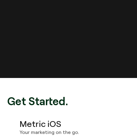
it. Our customers see
real growth across 100+
industries.
Get Started.​​​​‌ ‍ ​‍​‍‌‍ ‌ ​‍‌‍‍‌‌‍‌ ‌‍‍‌‌‍ ‍​‍​‍​ ‍‍​‍​‍‌ ​ ‌‍​‌‌‍ ‍‌‍‍‌‌ ‌​‌ ‍‌​‍ ‍‌‍‍‌‌‍ ​‍​‍​‍ ​​‍​‍‌‍‍​‌ ​‍‌‍‌‌‌‍‌‍​‍​‍​ ‍‍​‍​‍​‍ ‌ ​ ‌ ‌​‌ ‌‌‌‍‌​‌‍‍‌‌‍ ​‍ ‌‍‍‌‌‍ ‍‌ ‌​‌‍‌‌‌‍ ‍‌ ‌​​‍ ‌‍‌‌‌‍‌​‌‍‍‌‌ ‌​​‍ ‌‍ ‌‌‍ ‌‍‌​‌‍‌‌​ ‌‌ ​​‌ ​‍‌‍‌‌‌ ​ ‌‍‌‌‌‍ ‍‌ ‌​‌‍​‌‌ ‌​‌‍‍‌‌‍ ‌‍ ‍​ ‍ ‌‍‍‌‌‍‌​​ ‌‌‍‍​‌‍ ‌‍ ‌‌‍‌‌​ ‍ ‌ ‌​‌ ‍‌‌ ​​‌‍‌‌​ ‌‌‍‍​‌‍ ‌‍ ‌‌‍‌‌​ ‍ ‌ ​​‌‍​‌‌ ‌​‌‍‍​​ ‌‌‍​‍‌‍ ​‌‍ ‌‍​ ‌‍‍ ‌ ​ ​‍‌‌​ ‌‌‌​​‍‌‌ ‌‍‍ ‌‍‌‌‌ ‍‌​‍‌‌​ ​ ‌​‌​​‍‌‌​ ​ ‌​‌​​‍‌‌​ ​‍​ ​‍‌‍‌​​ ​​‌‍​‌​ ​ ​ ​ ‌‍‌​​ ‌‌​ ​‌‌‍​‌​ ​‌​ ​‍​ ‌ ​‍‌‌​ ​‍​ ​‍​‍‌‌​ ‌‌‌​‌​​‍ ‍‌ ‌​‌‍‍‌‌ ‌​‌‍ ​‌‍‌‌​ ‌‍​‍‌‍​‌‌ ​ ‌‍‌‌‌‌‌‌‌ ​‍‌‍ ​​ ‌​‍‌‌​ ​‍‌​‌‍‌ ​ ‌ ‌​‌ ‌‌‌‍‌​‌‍‍‌‌‍ ​‍‌‍‌‍‍‌‌‍‌​​ ‌‌‍‍​‌‍ ‌‍ ‌‌‍‌‌​‍‌‍‌ ‌​‌ ‍‌‌ ​​‌‍‌‌​ ‌‌‍‍​‌‍ ‌‍ ‌‌‍‌‌​‍‌‍‌ ​​‌‍​‌‌ ‌​‌‍‍​​ ‌‌‍​‍‌‍ ​‌‍ ‌‍​ ‌‍‍ ‌ ​ ​‍‌‌​ ‌‌‌​​‍‌‌ ‌‍‍ ‌‍‌‌‌ ‍‌​‍‌‌​ ​ ‌​‌​​‍‌‌​ ​ ‌​‌​​‍‌‌​ ​‍​ ​‍‌‍‌​​ ​​‌‍​‌​ ​ ​ ​ ‌‍‌​​ ‌‌​ ​‌‌‍​‌​ ​‌​ ​‍​ ‌ ​‍‌‌​ ​‍​ ​‍​‍‌‌​ ‌‌‌​‌​​‍ ‍‌ ‌​‌‍‍‌‌ ‌​‌‍ ​‌‍‌‌​‍‌‍‌ ​​‌‍‌‌‌ ​‍‌ ​ ‌ ​​‌‍‌‌‌‍​ ‌ ‌​‌‍‍‌‌ ‌‍‌‍‌‌​ ‌‌ ​​‌ ‌‌‌‍​‍‌‍ ​‌‍‍‌‌ ​ ‌‍‍​‌‍‌‌‌‍‌​​‍​‍‌ ‌
Metric iOS​​​​‌ ‍ ​‍​‍‌‍ ‌ ​‍‌‍‍‌‌‍‌ ‌‍‍‌‌‍ ‍​‍​‍​ ‍‍​‍​‍‌ ​ ‌‍​‌‌‍ ‍‌‍‍‌‌ ‌​‌ ‍‌​‍ ‍‌‍‍‌‌‍ ​‍​‍​‍ ​​‍​‍‌‍‍​‌ ​‍‌‍‌‌‌‍‌‍​‍​‍​ ‍‍​‍​‍​‍ ‌ ​ ‌ ‌​‌ ‌‌‌‍‌​‌‍‍‌‌‍ ​‍ ‌‍‍‌‌‍ ‍‌ ‌​‌‍‌‌‌‍ ‍‌ ‌​​‍ ‌‍‌‌‌‍‌​‌‍‍‌‌ ‌​​‍ ‌‍ ‌‌‍ ‌‍‌​‌‍‌‌​ ‌‌ ​​‌ ​‍‌‍‌‌‌ ​ ‌‍‌‌‌‍ ‍‌ ‌​‌‍​‌‌ ‌​‌‍‍‌‌‍ ‌‍ ‍​ ‍ ‌‍‍‌‌‍‌​​ ‌‌‍‍​‌‍ ‌‍ ‌‌‍‌‌​ ‍ ‌ ‌​‌ ‍‌‌ ​​‌‍‌‌​ ‌‌‍‍​‌‍ ‌‍ ‌‌‍‌‌​ ‍ ‌ ​​‌‍​‌‌ ‌​‌‍‍​​ ‌‌‍​‍‌‍ ​‌‍ ‌‍​ ‌‍‍ ‌ ​ ​‍‌‌​ ‌‌‌​​‍‌‌ ‌‍‍ ‌‍‌‌‌ ‍‌​‍‌‌​ ​ ‌​‌​​‍‌‌​ ​ ‌​‌​​‍‌‌​ ​‍​ ​‍‌‍‌​​ ​​‌‍​‌​ ​ ​ ​ ‌‍‌​​ ‌‌​ ​‌‌‍​‌​ ​‌​ ​‍​ ‌ ​‍‌‌​ ​‍​ ​‍​‍‌‌​ ‌‌‌​‌​​‍ ‍‌‍​ ‌‍​‌‌ ​‍‌‍‌​‌ ​ ​‍‌‌​ ‌‌‌​​‍‌‌ ‌‍‍ ‌‍‌‌‌ ‍‌​‍‌‌​ ​ ‌​‌​​‍‌‌​ ​ ‌​‌​​‍‌‌​ ​‍​ ​‍​ ​‍​ ​​​ ​​‌‍​‌​ ​‌​ ​‍​ ‌‌‌‍‌‍‌‍​‌‌‍​‌​ ‌‌‌‍‌‍​‍‌‌​ ​‍​ ​‍​‍‌‌​ ‌‌‌​‌​​‍ ‍‌ ‌​‌‍‍‌‌ ‌​‌‍ ​‌‍‌‌​ ‌‍​‍‌‍​‌‌ ​ ‌‍‌‌‌‌‌‌‌ ​‍‌‍ ​​ ‌​‍‌‌​ ​‍‌​‌‍‌ ​ ‌ ‌​‌ ‌‌‌‍‌​‌‍‍‌‌‍ ​‍‌‍‌‍‍‌‌‍‌​​ ‌‌‍‍​‌‍ ‌‍ ‌‌‍‌‌​‍‌‍‌ ‌​‌ ‍‌‌ ​​‌‍‌‌​ ‌‌‍‍​‌‍ ‌‍ ‌‌‍‌‌​‍‌‍‌ ​​‌‍​‌‌ ‌​‌‍‍​​ ‌‌‍​‍‌‍ ​‌‍ ‌‍​ ‌‍‍ ‌ ​ ​‍‌‌​ ‌‌‌​​‍‌‌ ‌‍‍ ‌‍‌‌‌ ‍‌​‍‌‌​ ​ ‌​‌​​‍‌‌​ ​ ‌​‌​​‍‌‌​ ​‍​ ​‍‌‍‌​​ ​​‌‍​‌​ ​ ​ ​ ‌‍‌​​ ‌‌​ ​‌‌‍​‌​ ​‌​ ​‍​ ‌ ​‍‌‌​ ​‍​ ​‍​‍‌‌​ ‌‌‌​‌​​‍ ‍‌‍​ ‌‍​‌‌ ​‍‌‍‌​‌ ​ ​‍‌‌​ ‌‌‌​​‍‌‌ ‌‍‍ ‌‍‌‌‌ ‍‌​‍‌‌​ ​ ‌​‌​​‍‌‌​ ​ ‌​‌​​‍‌‌​ ​‍​ ​‍​ ​‍​ ​​​ ​​‌‍​‌​ ​‌​ ​‍​ ‌‌‌‍‌‍‌‍​‌‌‍​‌​ ‌‌‌‍‌‍​‍‌‌​ ​‍​ ​‍​‍‌‌​ ‌‌‌​‌​​‍ ‍‌ ‌​‌‍‍‌‌ ‌​‌‍ ​‌‍‌‌​‍‌‍‌ ​​‌‍‌‌‌ ​‍‌ ​ ‌ ​​‌‍‌‌‌‍​ ‌ ‌​‌‍‍‌‌ ‌‍‌‍‌‌​ ‌‌ ​​‌ ‌‌‌‍​‍‌‍ ​‌‍‍‌‌ ​ ‌‍‍​‌‍‌‌‌‍‌​​‍​‍‌ ‌
Your marketing on the go.​​​​‌ ‍ ​‍​‍‌‍ ‌ ​‍‌‍‍‌‌‍‌ ‌‍‍‌‌‍ ‍​‍​‍​ ‍‍​‍​‍‌ ​ ‌‍​‌‌‍ ‍‌‍‍‌‌ ‌​‌ ‍‌​‍ ‍‌‍‍‌‌‍ ​‍​‍​‍ ​​‍​‍‌‍‍​‌ ​‍‌‍‌‌‌‍‌‍​‍​‍​ ‍‍​‍​‍​‍ ‌ ​ ‌ ‌​‌ ‌‌‌‍‌​‌‍‍‌‌‍ ​‍ ‌‍‍‌‌‍ ‍‌ ‌​‌‍‌‌‌‍ ‍‌ ‌​​‍ ‌‍‌‌‌‍‌​‌‍‍‌‌ ‌​​‍ ‌‍ ‌‌‍ ‌‍‌​‌‍‌‌​ ‌‌ ​​‌ ​‍‌‍‌‌‌ ​ ‌‍‌‌‌‍ ‍‌ ‌​‌‍​‌‌ ‌​‌‍‍‌‌‍ ‌‍ ‍​ ‍ ‌‍‍‌‌‍‌​​ ‌‌‍‍​‌‍ ‌‍ ‌‌‍‌‌​ ‍ ‌ ‌​‌ ‍‌‌ ​​‌‍‌‌​ ‌‌‍‍​‌‍ ‌‍ ‌‌‍‌‌​ ‍ ‌ ​​‌‍​‌‌ ‌​‌‍‍​​ ‌‌‍​‍‌‍ ​‌‍ ‌‍​ ‌‍‍ ‌ ​ ​‍‌‌​ ‌‌‌​​‍‌‌ ‌‍‍ ‌‍‌‌‌ ‍‌​‍‌‌​ ​ ‌​‌​​‍‌‌​ ​ ‌​‌​​‍‌‌​ ​‍​ ​‍‌‍‌​​ ​​‌‍​‌​ ​ ​ ​ ‌‍‌​​ ‌‌​ ​‌‌‍​‌​ ​‌​ ​‍​ ‌ ​‍‌‌​ ​‍​ ​‍​‍‌‌​ ‌‌‌​‌​​‍ ‍‌‍​ ‌‍​‌‌ ​‍‌‍‌​‌ ​ ​‍‌‌​ ‌‌‌​​‍‌‌ ‌‍‍ ‌‍‌‌‌ ‍‌​‍‌‌​ ​ ‌​‌​​‍‌‌​ ​ ‌​‌​​‍‌‌​ ​‍​ ​‍​ ​‍​ ​​​ ​​‌‍​‌​ ​‌​ ​‍​ ‌‌‌‍‌‍‌‍​‌‌‍​‌​ ‌‌‌‍‌‍​‍‌‌​ ​‍​ ​‍​‍‌‌​ ‌‌‌​‌​​‍ ‍‌‍‌​‌‍‌‌‌ ​ ‌‍​ ‌ ​‍‌‍‍‌‌ ​​‌ ‌​‌‍‍‌‌‍ ‌‍ ‍​ ‌‍​‍‌‍​‌‌ ​ ‌‍‌‌‌‌‌‌‌ ​‍‌‍ ​​ ‌​‍‌‌​ ​‍‌​‌‍‌ ​ ‌ ‌​‌ ‌‌‌‍‌​‌‍‍‌‌‍ ​‍‌‍‌‍‍‌‌‍‌​​ ‌‌‍‍​‌‍ ‌‍ ‌‌‍‌‌​‍‌‍‌ ‌​‌ ‍‌‌ ​​‌‍‌‌​ ‌‌‍‍​‌‍ ‌‍ ‌‌‍‌‌​‍‌‍‌ ​​‌‍​‌‌ ‌​‌‍‍​​ ‌‌‍​‍‌‍ ​‌‍ ‌‍​ ‌‍‍ ‌ ​ ​‍‌‌​ ‌‌‌​​‍‌‌ ‌‍‍ ‌‍‌‌‌ ‍‌​‍‌‌​ ​ ‌​‌​​‍‌‌​ ​ ‌​‌​​‍‌‌​ ​‍​ ​‍‌‍‌​​ ​​‌‍​‌​ ​ ​ ​ ‌‍‌​​ ‌‌​ ​‌‌‍​‌​ ​‌​ ​‍​ ‌ ​‍‌‌​ ​‍​ ​‍​‍‌‌​ ‌‌‌​‌​​‍ ‍‌‍​ ‌‍​‌‌ ​‍‌‍‌​‌ ​ ​‍‌‌​ ‌‌‌​​‍‌‌ ‌‍‍ ‌‍‌‌‌ ‍‌​‍‌‌​ ​ ‌​‌​​‍‌‌​ ​ ‌​‌​​‍‌‌​ ​‍​ ​‍​ ​‍​ ​​​ ​​‌‍​‌​ ​‌​ ​‍​ ‌‌‌‍‌‍‌‍​‌‌‍​‌​ ‌‌‌‍‌‍​‍‌‌​ ​‍​ ​‍​‍‌‌​ ‌‌‌​‌​​‍ ‍‌‍‌​‌‍‌‌‌ ​ ‌‍​ ‌ ​‍‌‍‍‌‌ ​​‌ ‌​‌‍‍‌‌‍ ‌‍ ‍​‍‌‍‌ ​​‌‍‌‌‌ ​‍‌ ​ ‌ ​​‌‍‌‌‌‍​ ‌ ‌​‌‍‍‌‌ ‌‍‌‍‌‌​ ‌‌ ​​‌ ‌‌‌‍​‍‌‍ ​‌‍‍‌‌ ​ ‌‍‍​‌‍‌‌‌‍‌​​‍​‍‌ ‌