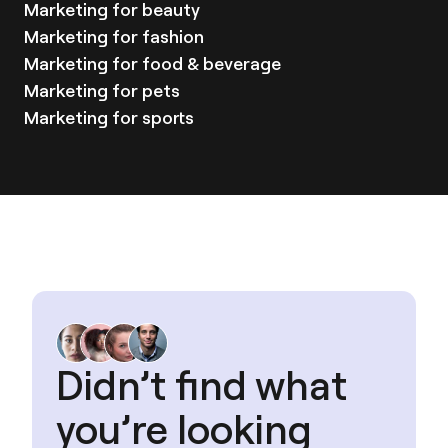
custom integrations, and strategic guidance.
Marketing for
beauty
Marketing for
fashion
Marketing for
food & beverage
Marketing for
pets
Marketing for
sports
Didn’t find what
you’re looking